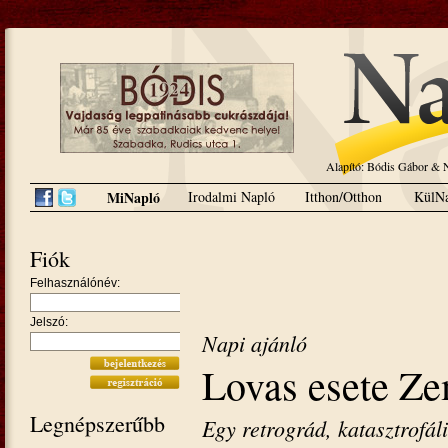
Alapító: Bódis Gábor 
MiNapló
Irodalmi Napló
Itthon/Otthon
KülNa
Fiók
Felhasználónév:
Jelszó:
Napi ajánló
Lovas esete Z
Legnépszerűbb
Egy retrográd, katasztrofál