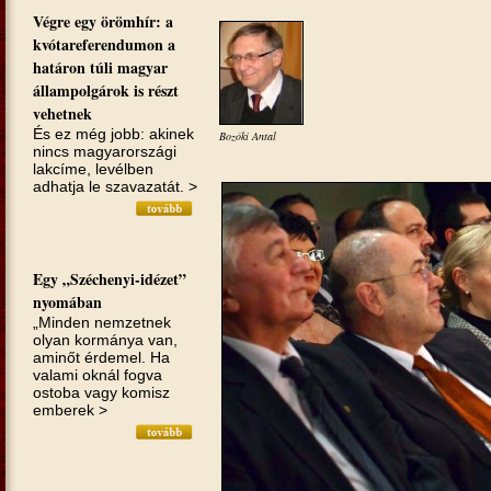
Végre egy örömhír: a
kvótareferendumon a
határon túli magyar
állampolgárok is részt
vehetnek
És ez még jobb: akinek
Bozóki Antal
nincs magyarországi
lakcíme, levélben
adhatja le szavazatát. >
Egy „Széchenyi-idézet”
nyomában
„Minden nemzetnek
olyan kormánya van,
aminőt érdemel. Ha
valami oknál fogva
ostoba vagy komisz
emberek >