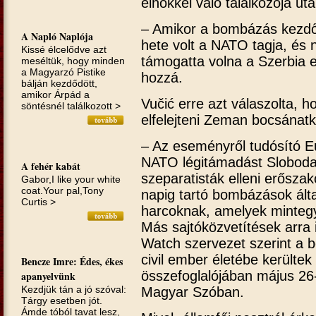
elnökkel való találkozója utá
– Amikor a bombázás kezd
A Napló Naplója
hete volt a NATO tagja, és 
Kissé élcelődve azt
támogatta volna a Szerbia e
meséltük, hogy minden
a Magyarzó Pistike
hozzá.
bálján kezdődött,
amikor Árpád a
Vučić erre azt válaszolta, 
söntésnél találkozott >
elfelejteni Zeman bocsánatk
– Az eseményről tudósító E
NATO légitámadást Slobodan
A fehér kabát
szeparatisták elleni erőszako
Gabor,I like your white
coat.Your pal,Tony
napig tartó bombázások által
Curtis >
harcoknak, amelyek mintegy
Más sajtóközvetítések arra
Watch szervezet szerint a
civil ember életébe kerültek
Bencze Imre: Édes, ékes
összefoglalójában május 26
apanyelvünk
Kezdjük tán a jó szóval:
Magyar Szóban.
Tárgy esetben jót.
Ámde tóból tavat lesz,