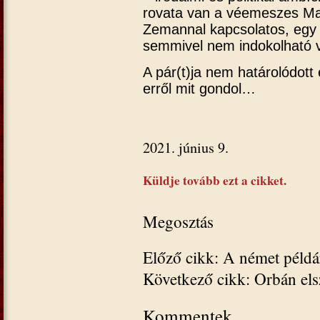
rovata van a véemeszes Ma
Zemannal kapcsolatos, egy re
semmivel nem indokolható vé
A pár(t)ja nem határolódott 
erről mit gondol…
2021. június 9.
Küldje tovább ezt a cikket.
Megosztás
Előző cikk: A német péld
Következő cikk: Orbán els
Kommentek