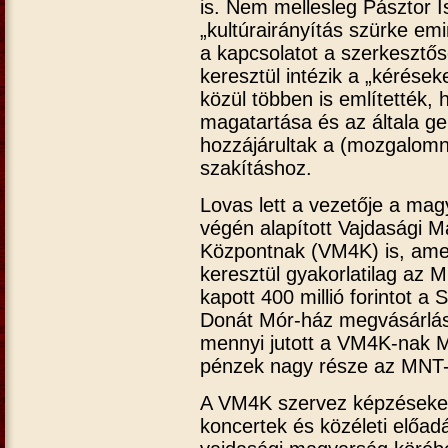
is. Nem mellesleg Pásztor I
„kultúrairányítás szürke emi
a kapcsolatot a szerkesztősé
keresztül intézik a „kérése
közül többen is említették, 
magatartása és az általa ger
hozzájárultak a (mozgalomn
szakításhoz.
Lovas lett a vezetője a ma
végén alapított Vajdasági M
Központnak (VM4K) is, amel
keresztül gyakorlatilag az
kapott 400 millió forintot 
Donát Mór-ház megvásárlásá
mennyi jutott a VM4K-nak M
pénzek nagy része az MNT-n
A VM4K szervez képzéseket
koncertek és közéleti előad