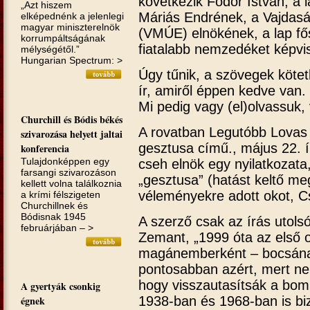
következik Fodor István, a 
„Azt hiszem
Máriás Endrének, a Vajdasá
elképednénk a jelenlegi
magyar miniszterelnök
(VMÚE) elnökének, a lap fő
korrumpáltságának
fiatalabb nemzedéket képvi
mélységétől.”
Hungarian Spectrum: >
Úgy tűnik, a szövegek kötet
ír, amiről éppen kedve van. V
Mi pedig vagy (el)olvassuk
Churchill és Bódis békés
A rovatban Legutóbb Lovas 
szivarozása helyett jaltai
gesztusa című., május 22. ír
konferencia
Tulajdonképpen egy
cseh elnök egy nyilatkozata
farsangi szivarozáson
„gesztusa” (hatást keltő meg
kellett volna találkoznia
véleményekre adott okot, C
a krími félszigeten
Churchillnek és
Bódisnak 1945
A szerző csak az írás utolsó
februárjában – >
Zemant, „1999 óta az első ol
magánemberként – bocsánat
pontosabban azért, mert n
hogy visszautasítsák a bom
A gyertyák csonkig
1938-ban és 1968-ban is biz
égnek