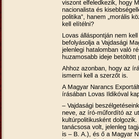
viszont elfeledkezik, hogy Mi
nacionalista és kisebbségel
politika”, hanem „morális köz
kell elítélni?
Lovas álláspontján nem kell
befolyásolja a Vajdasági Ma
jelenlegi hatalomban való ré
huzamosabb ideje betöltött p
Ahhoz azonban, hogy az írás
ismerni kell a szerzőt is.
A Magyar Narancs Exportált
írásában Lovas Ildikóval kap
– Vajdasági beszélgetéseink 
neve, az író-műfordító az 
kultúrpolitikusként dolgozi
tanácsosa volt, jelenleg ta
is – B. A.), és ő a Magyar