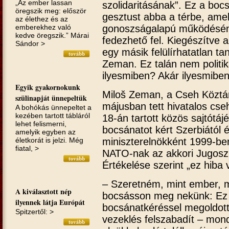
„Az ember lassan
szolidaritásának”. Ez a boc
öregszik meg: először
gesztust abba a térbe, amel
az élethez és az
gonoszságalapú működésének
emberekhez való
kedve öregszik.” Márai
fedezhető fel. Kiegészítve a
Sándor >
egy másik felülírhatatlan t
Zeman. Ez talán nem politik
ilyesmiben? Akár ilyesmiben 
Egyik gyakornokunk
Miloš Zeman, a Cseh Köztár
szülinapját ünnepeltük
májusban tett hivatalos cse
A bohókás ünnepeltet a
kezében tartott tábláról
18-án tartott közös sajtótáj
lehet felismerni,
bocsánatot kért Szerbiától 
amelyik egyben az
életkorát is jelzi. Még
miniszterelnökként 1999-be
fiatal, >
NATO-nak az akkori Jugoszl
Értékelése szerint „ez hiba
– Szeretném, mint ember, m
A kiválasztott nép
bocsásson meg nekünk: Ez e
ilyennek látja Európát
bocsánatkéréssel megoldot
Spitzertől: >
vezeklés felszabadít – mon