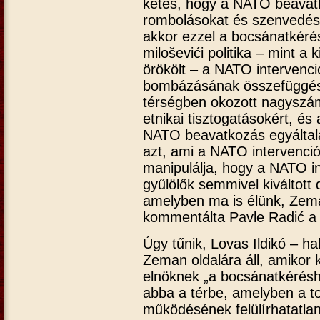
kétes, hogy a NATO beavatk
rombolásokat és szenvedést
akkor ezzel a bocsánatkérés
miloševići politika – mint a 
örökölt – a NATO intervenci
bombázásának összefüggésébő
térségben okozott nagyszám
etnikai tisztogatásokért, és
NATO beavatkozás egyáltalá
azt, ami a NATO intervenció
manipulálja, hogy a NATO in
gyűlölők semmivel kiváltott 
amelyben ma is élünk, Zema
kommentálta Pavle Radić a
Úgy tűnik, Lovas Ildikó – h
Zeman oldalára áll, amikor 
elnöknek „a bocsánatkérésh
abba a térbe, amelyben a t
működésének felülírhatatlan