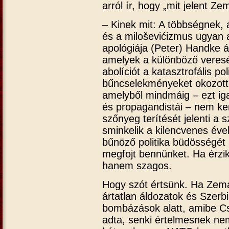
arról ír, hogy „mit jelent 
– Kinek mit: A többségnek,
és a miloševićizmus ugyan az
apológiája (Peter) Handke ál
amelyek a különböző veresé
abolíciót a katasztrofális p
bűncselekményeket okozott, 
amelyből mindmáig – ezt iga
és propagandistái – nem ker
szőnyeg terítését jelenti a 
sminkelik a kilencvenes éve
bűnöző politika büdösségét 
megfojt bennünket. Ha érzik
hanem szagos.
Hogy szót értsünk. Ha Zeman
ártatlan áldozatok és Szer
bombázások alatt, amibe C
adta, senki értelmesnek ne