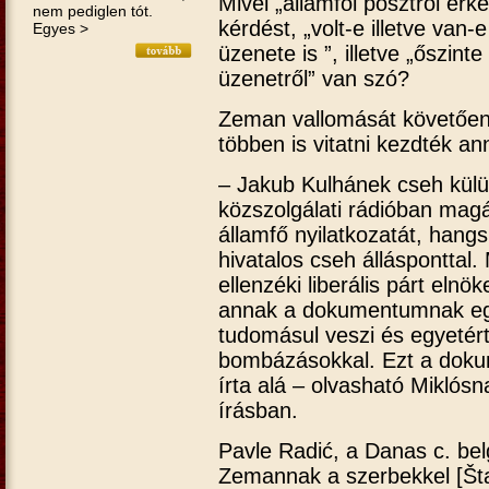
Mivel „államfői posztról érke
nem pediglen tót.
kérdést, „volt-e illetve van
Egyes >
üzenete is ”, illetve „őszint
üzenetről” van szó?
Zeman vallomását követően
többen is vitatni kezdték an
– Jakub Kulhánek cseh külü
közszolgálati rádióban mag
államfő nyilatkozatát, han
hivatalos cseh álláspontta
ellenzéki liberális párt eln
annak a dokumentumnak egy
tudomásul veszi és egyetért
bombázásokkal. Ezt a doku
írta alá – olvasható Miklósn
írásban.
Pavle Radić, a Danas c. bel
Zemannak a szerbekkel [Št