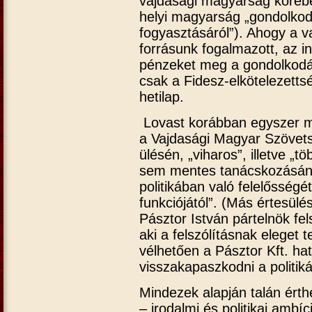
vajdasági magyarság körébe
helyi magyarság „gondolkodás
fogyasztásáról”). Ahogy a va
forrásunk fogalmazott, az i
pénzeket meg a gondolkodás
csak a Fidesz-elkötelezetts
hetilap.
Lovast korábban egyszer má
a Vajdasági Magyar Szövets
ülésén, „viharos”, illetve „
sem mentes tanácskozásán”
politikában való felelősség
funkciójától”. (Más értesül
Pásztor István pártelnök fel
aki a felszólításnak eleget 
vélhetően a Pásztor Kft. ha
visszakapaszkodni a politiká
Mindezek alapján talán érthe
– irodalmi és politikai ambíc