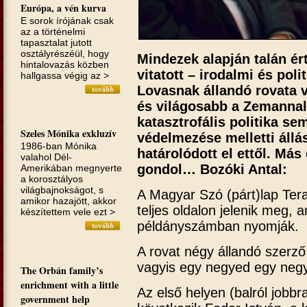
Európa, a vén kurva
E sorok írójának csak
az a törté­nelmi
tapasztalat jutott
osztályrészéül, hogy
Mindezek alapján talán ér
hintalovazás közben
vitatott – irodalmi és poli
hallgassa végig az >
Lovasnak állandó rovata
és világosabb a Zemannal
katasztrofális politika s
Szeles Mónika exkluzív
védelmezése melletti állás
1986-ban Mónika
határolódott el ettől. Más
valahol Dél-
gondol… Bozóki Antal:
Amerikában megnyerte
a korosztályos
világbajnokságot, s
A Magyar Szó (párt)lap Ter
amikor hazajött, akkor
teljes oldalon jelenik meg,
készítettem vele ezt >
példányszámban nyomják.
A rovat négy állandó szerző
vagyis egy negyed egy negy
The Orbán family’s
enrichment with a little
Az első helyen (balról jobbr
government help