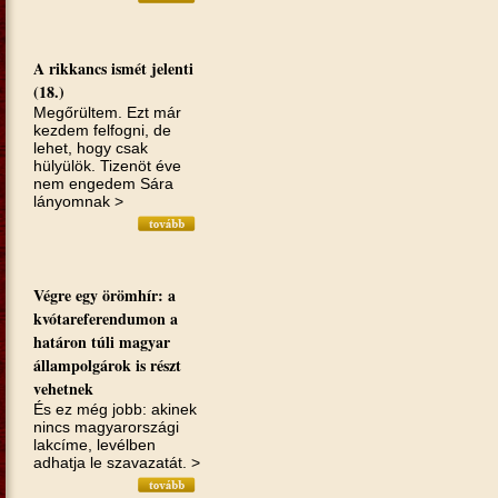
A rikkancs ismét jelenti
(18.)
Megőrültem. Ezt már
kezdem felfogni, de
lehet, hogy csak
hülyülök. Tizenöt éve
nem engedem Sára
lányomnak >
Végre egy örömhír: a
kvótareferendumon a
határon túli magyar
állampolgárok is részt
vehetnek
És ez még jobb: akinek
nincs magyarországi
lakcíme, levélben
adhatja le szavazatát. >