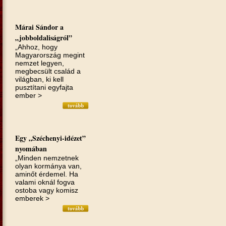
Márai Sándor a
„jobboldaliságról”
„Ahhoz, hogy
Magyarország megint
nemzet legyen,
megbecsült család a
világban, ki kell
pusztítani egyfajta
ember >
Egy „Széchenyi-idézet”
nyomában
„Minden nemzetnek
olyan kormánya van,
aminőt érdemel. Ha
valami oknál fogva
ostoba vagy komisz
emberek >