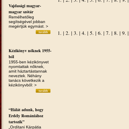
Vajdasági magyar-
magyar szótár
Remélhetőleg
segítségével jobban
megértjük egymást. >
1.
|
2.
|
3.
|
4.
|
5.
|
6.
|
7.
|
8.
|
9.
Kézikönyv nőknek 1955-
ből
1955-ben kézikönyvet
nyomtattak nőknek,
amit háztartástannak
neveztek. Néhány
tanács következik a
kézikönyvből: >
“Hálát adunk, hogy
Erdély Romániához
tartozik”
„Ordítani Kárpátia