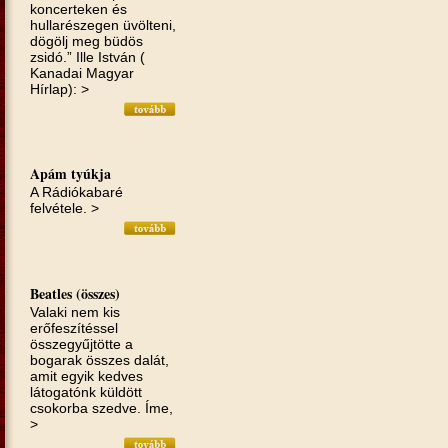
koncerteken és
hullarészegen üvölteni,
dögölj meg büdös
zsidó.” Ille István (
Kanadai Magyar
Hírlap): >
Apám tyúkja
A Rádiókabaré
felvétele. >
Beatles (összes)
Valaki nem kis
erőfeszítéssel
összegyűjtötte a
bogarak összes dalát,
amit egyik kedves
látogatónk küldött
csokorba szedve. Íme,
>