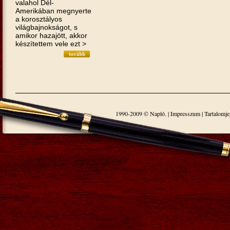
valahol Dél-
Amerikában megnyerte
a korosztályos
világbajnokságot, s
amikor hazajött, akkor
készítettem vele ezt >
1990-2009 © Napló. |
Impresszum
|
Tartalomj