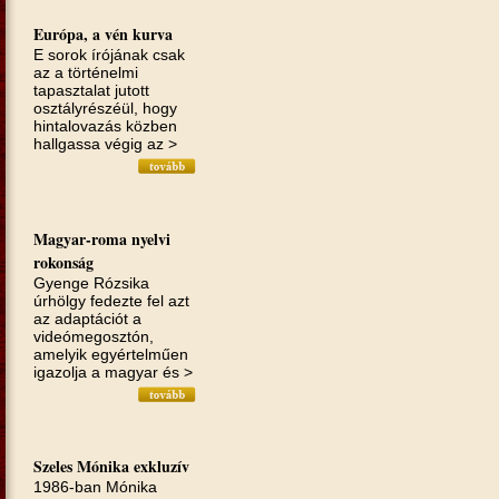
Európa, a vén kurva
E sorok írójának csak
az a törté­nelmi
tapasztalat jutott
osztályrészéül, hogy
hintalovazás közben
hallgassa végig az >
Magyar-roma nyelvi
rokonság
Gyenge Rózsika
úrhölgy fedezte fel azt
az adaptációt a
videómegosztón,
amelyik egyértelműen
igazolja a magyar és >
Szeles Mónika exkluzív
1986-ban Mónika