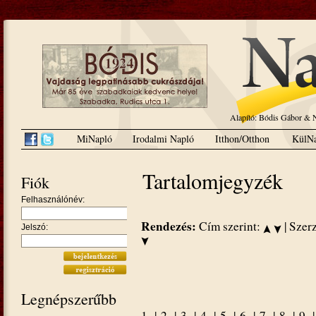
Alapító: Bódis Gábor 
MiNapló
Irodalmi Napló
Itthon/Otthon
KülNa
Tartalomjegyzék
Fiók
Felhasználónév:
Rendezés:
Cím szerint:
| Szer
Jelszó:
Legnépszerűbb
1.
|
2.
|
3.
|
4.
|
5.
|
6.
|
7.
|
8.
|
9.