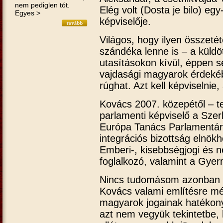
nem pediglen tót.
Elég volt (Dosta je bilo) e
Egyes >
képviselője.
Világos, hogy ilyen összeté
szándéka lenne is – a küldö
utasításokon kívül, éppen s
vajdasági magyarok érdeké
rúghat. Azt kell képviselni
Kovács 2007. közepétől – te
parlamenti képviselő a Szer
Európa Tanács Parlamentári
integrációs bizottság elnökh
Emberi-, kisebbségjogi és 
foglalkozó, valamint a Gyerm
Nincs tudomásom azonban a
Kovács valami említésre méltó
magyarok jogainak hatékon
azt nem vegyük tekintetbe, 