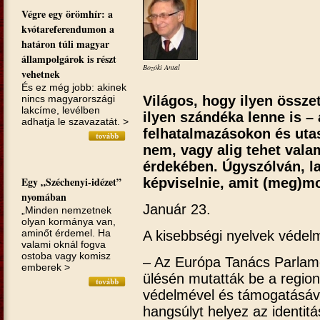
Végre egy örömhír: a
kvótareferendumon a
határon túli magyar
állampolgárok is részt
Bozóki Antal
vehetnek
És ez még jobb: akinek
nincs magyarországi
Világos, hogy ilyen össze
lakcíme, levélben
ilyen szándéka lenne is – 
adhatja le szavazatát. >
felhatalmazásokon és uta
nem, vagy alig tehet vala
érdekében. Úgyszólván, la
Egy „Széchenyi-idézet”
képviselnie, amit (meg)m
nyomában
Január 23.
„Minden nemzetnek
olyan kormánya van,
aminőt érdemel. Ha
A kisebbségi nyelvek védel
valami oknál fogva
ostoba vagy komisz
– Az Európa Tanács Parlam
emberek >
ülésén mutatták be a region
védelmével és támogatásáva
hangsúlyt helyez az identi