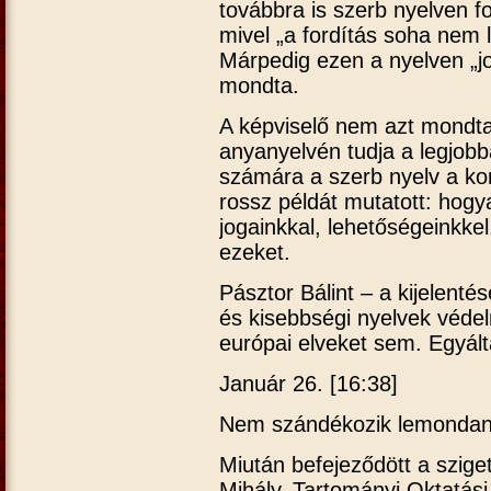
továbbra is szerb nyelven fo
mivel „a fordítás soha nem l
Márpedig ezen a nyelven „jo
mondta.
A képviselő nem azt mondta
anyanyelvén tudja a legjobb
számára a szerb nyelv a ko
rossz példát mutatott: hogy
jogainkkal, lehetőségeinkk
ezeket.
Pásztor Bálint – a kijelentés
és kisebbségi nyelvek véd
európai elveket sem. Egyálta
Január 26. [16:38]
Nem szándékozik lemonda
Miután befejeződött a sziget
Mihály, Tartományi Oktatási