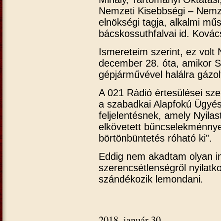
Nemzeti Kisebbségi – Nemz
elnökségi tagja, alkalmi mű
bácskossuthfalvai id. Kovács
Ismereteim szerint, ez volt
december 28. óta, amikor S
gépjárművével halálra gázol
A 021 Rádió értesülései sze
a szabadkai Alapfokú Ügyé
feljelentésnek, amely Nyilas
elkövetett bűncselekménnyel
börtönbüntetés róható ki”.
Eddig nem akadtam olyan in
szerencsétlenségről nyilatko
szándékozik lemondani.
2018. január 30.