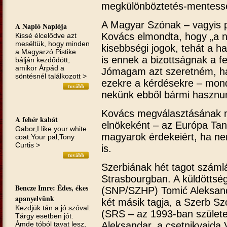
megkülönböztetés-mentesség
A Magyar Szónak – vagyis p
A Napló Naplója
Kovács elmondta, hogy „a n
Kissé élcelődve azt
meséltük, hogy minden
kisebbségi jogok, tehát a 
a Magyarzó Pistike
is ennek a bizottságnak a f
bálján kezdődött,
amikor Árpád a
Jómagam azt szeretném, ha
söntésnél találkozott >
ezekre a kérdésekre – mond
nekünk ebből bármi hasznu
Kovács megválasztásának mé
A fehér kabát
elnökeként – az Európa Tanác
Gabor,I like your white
magyarok érdekeiért, ha n
coat.Your pal,Tony
Curtis >
is.
Szerbiának hét tagot számlá
Strasbourgban. A küldöttség
Bencze Imre: Édes, ékes
(SNP/SZHP) Tomić Aleksand
apanyelvünk
két másik tagja, a Szerb Szo
Kezdjük tán a jó szóval:
(SRS – az 1993-ban születet
Tárgy esetben jót.
Aleksandar, a csetnikvajda V
Ámde tóból tavat lesz,