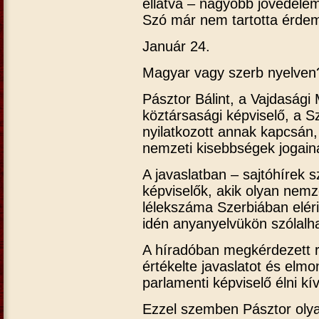
ellátva – nagyobb jövedelem
Szó már nem tartotta érdem
Január 24.
Magyar vagy szerb nyelven
Pásztor Bálint, a Vajdasági
köztársasági képviselő, a S
nyilatkozott annak kapcsán,
nemzeti kisebbségek jogain
A javaslatban – sajtóhírek s
képviselők, akik olyan nemz
lélekszáma Szerbiában eléri
idén anyanyelvükön szólalha
A híradóban megkérdezett r
értékelte javaslatot és elm
parlamenti képviselő élni kí
Ezzel szemben Pásztor olya