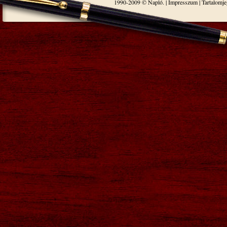
1990-2009 © Napló. |
Impresszum
|
Tartalomj