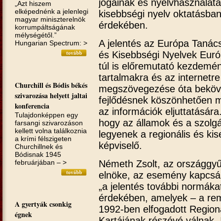
jogainak és nyelvhasználatá
„Azt hiszem
elképednénk a jelenlegi
kisebbségi nyelv oktatásban
magyar miniszterelnök
érdekében.
korrumpáltságának
mélységétől.”
A jelentés az Európa Tanács
Hungarian Spectrum: >
és Kisebbségi Nyelvek Eur
túl is előremutató kezdemén
tartalmakra és az internet
Churchill és Bódis békés
megszövegezése óta bekövet
szivarozása helyett jaltai
fejlődésnek köszönhetően m
konferencia
az információk eljuttatásár
Tulajdonképpen egy
hogy az államok és a szolgál
farsangi szivarozáson
kellett volna találkoznia
legyenek a regionális és ki
a krími félszigeten
képviselő.
Churchillnek és
Bódisnak 1945
februárjában – >
Németh Zsolt, az országgyűl
elnöke, az esemény kapcsán 
„a jelentés további normák
érdekében, amelyek – a re
A gyertyák csonkig
1992-ben elfogadott Region
égnek
Kartájának részévé válnak. 