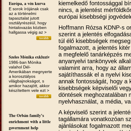
kiemelkedő fontossággal bír
Európa, a vén kurva
E sorok írójának csak
nincs, a jelentést mérföldk
az a törté­nelmi
európai kisebbségi jogvédel
tapasztalat jutott
osztályrészéül, hogy
Hoffmann Rózsa KDNP-s orsz
hintalovazás közben
hallgassa végig az >
szerint a jelentés elfogadá
túl élő kisebbségek megseg
fogalmazott, a jelentés kité
a megfelelő tanárképzés m
Szeles Mónika exkluzív
anyanyelvi tankönyvek alk
1986-ban Mónika
valamint arra, hogy az áll
valahol Dél-
Amerikában megnyerte
sajátíthassák el a nyelvi k
a korosztályos
annak fontosságát, hogy a k
világbajnokságot, s
amikor hazajött, akkor
kisebbségek képviselői vegy
készítettem vele ezt >
döntések meghozatalában mi
nyelvhasználat, a média, val
A képviselő szerint a jelen
The Orbán family’s
tagállamára vonatkozóan sz
enrichment with a little
ajánlásokat fogalmazott me
government help