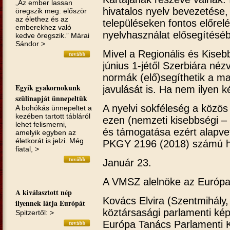
„Az ember lassan
hivatalos nyelv bevezetése,
öregszik meg: először
az élethez és az
településeken fontos előrel
emberekhez való
nyelvhasználat elősegítésé
kedve öregszik.” Márai
Sándor >
Mivel a Regionális és Kiseb
június 1-jétől Szerbiára néz
normák (elő)segíthetik a ma
Egyik gyakornokunk
javulását is. Ha nem ilyen k
szülinapját ünnepeltük
A nyelvi sokféleség a közös 
A bohókás ünnepeltet a
kezében tartott tábláról
ezen (nemzeti kisebbségi – 
lehet felismerni,
és támogatása ezért alapve
amelyik egyben az
életkorát is jelzi. Még
PKGY 2196 (2018) számú h
fiatal, >
Január 23.
A VMSZ alelnöke az Európ
A kiválasztott nép
Kovács Elvira (Szentmihály,
ilyennek látja Európát
köztársasági parlamenti kép
Spitzertől: >
Európa Tanács Parlamenti 