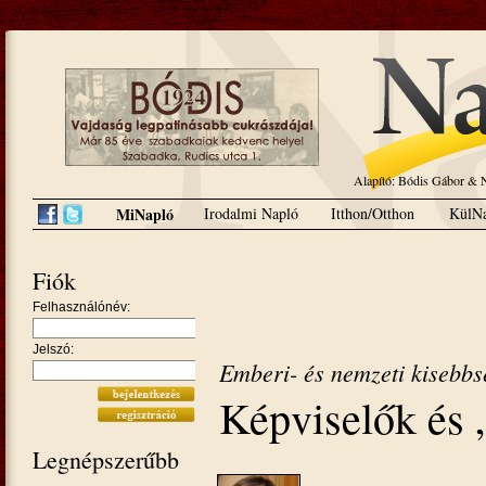
Alapító: Bódis Gábor 
MiNapló
Irodalmi Napló
Itthon/Otthon
KülNa
Fiók
Felhasználónév:
Jelszó:
Emberi- és nemzeti kisebbs
Képviselők és 
Legnépszerűbb