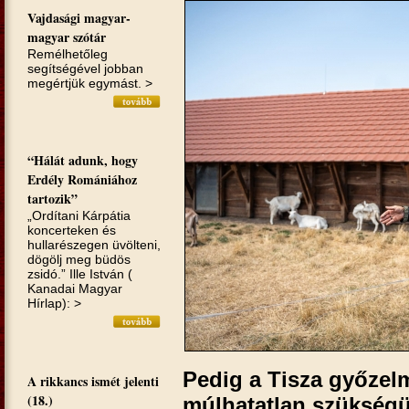
Vajdasági magyar-
magyar szótár
Remélhetőleg
segítségével jobban
megértjük egymást. >
“Hálát adunk, hogy
Erdély Romániához
tartozik”
„Ordítani Kárpátia
koncerteken és
hullarészegen üvölteni,
dögölj meg büdös
zsidó.” Ille István (
Kanadai Magyar
Hírlap): >
Pedig a Tisza győzel
A rikkancs ismét jelenti
(18.)
múlhatatlan szükség