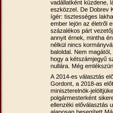
vadállatként küzdene, 
eszközzel. De Dobrev Kl
ígér: tisztességes lakh
ember lejön az életről 
százalékos párt vezetőj
annyit érnek, mintha én
nélkül nincs kormányvál
baloldal. Nem magától, 
hogy a kétszámjegyű sz
nullára. Még emlékszünk
A 2014-es választás elő
Gordont, a 2018-as elő
miniszterelnök-jelöltjüke
polgármesterként sikere
ellenzéki előválasztás 
alaposan besegített Má