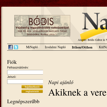
Alapító: Bódis Gábor 
MiNapló
Irodalmi Napló
Itthon/Otthon
KülNa
Fiók
Felhasználónév:
Jelszó:
Napi ajánló
Akiknek a vere
Legnépszerűbb