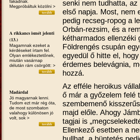
senki nem tudhatta, az 
fakadnak.
Megpróbáltuk közölni >
első napja. Most, nem 
pedig recseg-ropog a le
Orbán-rezsim, és a rem
A rikkancs ismét jelenti
kétharmados ellenzéki
(13.)
Földrengés csupán egyet
Magamnak ezeket a
kérdéseket írtam fel.
egyedül ő hitte el, hog
Olyan emlékeztetőnek,
miután vasárnap
érdemes belevágnia, me
délután rám csörgött: >
hozzá.
Az efféle heroikus váll
Madárdal
ő már a győzelem felé 
Jó magyarnak lenni.
szembemenő kisszerűség 
Tudom ezt már rég óta,
de most szombaton
majd előle. Ahogy Já
valahogy különösen jó
volt, sok >
tagjai is „megcselekedt
Ellenkező esetben a n
hullhat, a büntetés ped