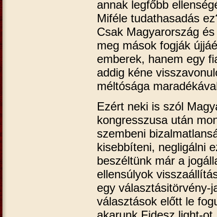
annak legfőbb ellenség
Miféle tudathasadás ez?
Csak Magyarország és a
meg mások fogják újjáép
emberek, hanem egy fi
addig kéne visszavonul
méltósága maradékával
Ezért neki is szól Magy
kongresszusa után mond
szembeni bizalmatlans
kisebbíteni, negligálni 
beszéltünk már a jogáll
ellensúlyok visszaállít
egy választásitörvény-j
választások előtt le fo
akarunk Fidesz light-ot