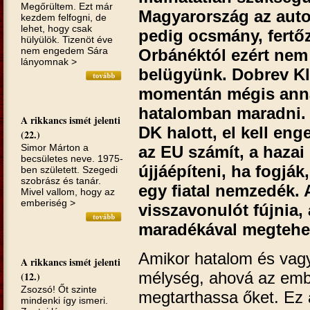
Megőrültem. Ezt már
Magyarország az autok
kezdem felfogni, de
lehet, hogy csak
pedig ocsmány, fertő
hülyülök. Tizenöt éve
nem engedem Sára
Orbánéktól ezért nem
lányomnak >
belügyünk. Dobrev Kl
momentán mégis annak
hatalomban maradni. 
A rikkancs ismét jelenti
DK halott, el kell en
(22.)
Simor Márton a
az EU számít, a hazai
becsületes neve. 1975-
újjáépíteni, ha fogjá
ben született. Szegedi
szobrász és tanár.
egy fiatal nemzedék.
Mivel vallom, hogy az
emberiség >
visszavonulót fújnia
maradékával megtehet
Amikor hatalom és vagy
A rikkancs ismét jelenti
mélység, ahová az emb
(12.)
Zsozsó! Őt szinte
megtarthassa őket. Ez
mindenki így ismeri.