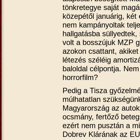
tönkretegye saját magát
közepétől januárig, ké
nem kampányoltak telj
hallgatásba süllyedtek,
volt a bosszújuk MZP g
azokon csattant, akiket
létezés széléig amorti
baloldal célpontja. Nem
horrorfilm?
Pedig a Tisza győzelm
múlhatatlan szükségün
Magyarország az autokrá
ocsmány, fertőző bete
ezért nem pusztán a mi
Dobrev Klárának az E