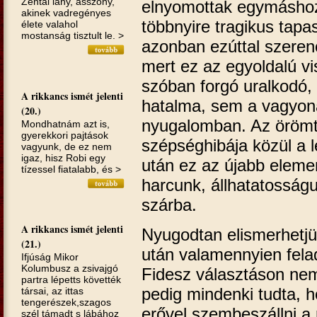
Zentai lány, asszony,
elnyomottak egymáshoz
akinek vadregényes
többnyire tragikus tapas
élete valahol
mostanság tisztult le. >
azonban ezúttal szere
mert ez az egyoldalú v
szóban forgó uralkodó,
A rikkancs ismét jelenti
hatalma, sem a vagyona
(20.)
nyugalomban. Az örömt
Mondhatnám azt is,
gyerekkori pajtások
szépséghibája közül a 
vagyunk, de ez nem
igaz, hisz Robi egy
után ez az újabb eleme
tízessel fiatalabb, és >
harcunk, állhatatossá
szárba.
A rikkancs ismét jelenti
Nyugodtan elismerhetjü
(21.)
után valamennyien fela
Ifjúság Mikor
Kolumbusz a zsivajgó
Fidesz választáson nem
partra lépetts követték
pedig mindenki tudta, 
társai, az ittas
tengerészek,szagos
erővel szembeszállni a
szél támadt s lábához