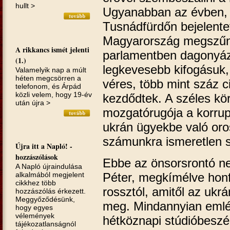
hullt >
Ugyanabban az évben, 
Tusnádfürdőn bejelente
Magyarország megszűné
A rikkancs ismét jelenti
parlamentben dagonyázó
(1.)
legkevesebb kifogásuk,
Valamelyik nap a múlt
héten megcsörren a
véres, több mint száz ci
telefonom, és Árpád
közli velem, hogy 19-év
kezdődtek. A széles kö
után újra >
mozgatórugója a korrupc
ukrán ügyekbe való oro
számunkra ismeretlen 
Újra itt a Napló! -
hozzászólások
Ebbe az önsorsrontó ne
A Napló újraindulása
Péter, megkímélve honfi
alkalmából megjelent
cikkhez több
rossztól, amitől az ukr
hozzászólás érkezett.
Meggyőződésünk,
meg. Mindannyian emlé
hogy egyes
vélemények
hétköznapi stúdióbeszé
tájékozatlanságnól