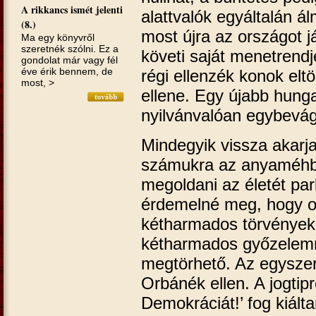
A rikkancs ismét jelenti
alattvalók egyáltalán 
(8.)
most újra az országot j
Ma egy könyvről
szeretnék szólni. Ez a
követi saját menetrendj
gondolat már vagy fél
éve érik bennem, de
régi ellenzék konok elt
most, >
ellene. Egy újabb hung
nyilvánvalóan egybevág
Mindegyik vissza akarj
számukra az anyaméhbe
megoldani az életét par
érdemelné meg, hogy ot
kétharmados törvények
kétharmados győzelemm
megtörhető. Az egyszer
Orbánék ellen. A jogtipr
Demokráciát!’ fog kiálta